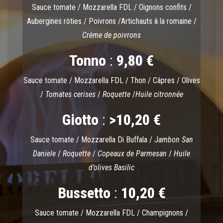
Sauce tomate / Mozzarella FDL / Oignons confits /
Aubergines rôties / Poivrons /Artichauts à la romaine /
Crème de poivrons
Tonno
:
9,80 €
Sauce tomate / Mozzarella FDL / Thon / Câpres / Olives
/
Tomates cerises
/
Roquette
/
Huile citronnée
Giotto
:
>10,20 €
Sauce tomate / Mozzarella Di Buffala / J
ambon San
Daniele
/
Roquette
/
Copeaux de Parmesan
/
Huile
d’olives Basilic
Bussetto
:
10,20 €
Sauce tomate / Mozzarella FDL / Champignons /