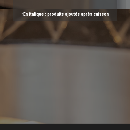
*En italique : produits ajoutés après cuisson
PIZZAS BASE TOMATE
Margherita
:
9,80 €
Sauce tomate / Mozzarella Fior di latte (FDL)/
Feuilles
de basilic frais
/
Huile d’olives
Napoli
:
11,00 €
Sauce tomate / Mozzarella FDL/ Anchois / Câpres
/Olives Noires /
Huile d’olives