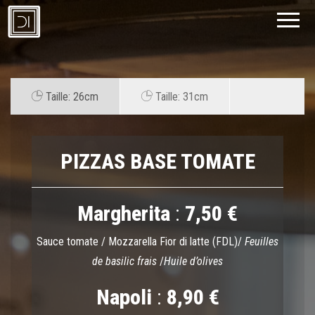
Pizza
CAPODIMONTE
Superiore
Taille: 26cm
Taille: 31cm
PIZZAS BASE TOMATE
Margherita
:
7,50 €
Sauce tomate / Mozzarella Fior di latte (FDL)/
Feuilles
de basilic frais
/
Huile d’olives
Napoli
:
8,90 €